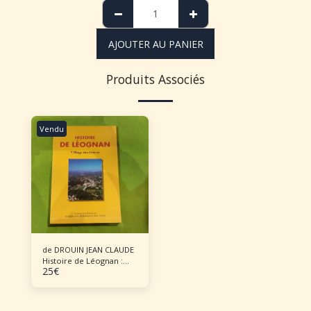
AJOUTER AU PANIER
Produits Associés
Vendu
de DROUIN JEAN CLAUDE
Histoire de Léognan :
25
€
Village des Graves