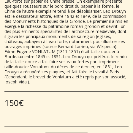
Eau-forte sur papier de Chine pressé. Un exemplaire présente
quelques rousseurs sur le bord droit du papier à la forme, le
Chine de l'autre exemplaire tend à se désolidariser. Leo Drouyn
est le dessinateur attitré, entre 1842 et 1849, de la commission
des Monuments historiques de la Gironde. Le premier il a mis en
exergue la richesse du patrimoine roman girondin et devint l un
des plus éminents spécialistes de l architecture médiévale, dont
il grava les principaux monuments de sa région (églises,
châteaux, abbayes) à l eau-forte, notamment pour illustrer ses
ouvrages imprimés (source Bernard Larrieu, via Wikipedia).
Edme Eugène VONLATUM (1811-1851) était taille-doucier à
Bordeaux entre 1845 et 1851. Leo Drouyn qui préférait le rendu
de la taille-douce a fait faire ses eaux-fortes par l'imprimeur-
taille-doucier Vonlatum. Au décès de ce dernier, en 1851, Leo
Drouyn a récupéré ses plaques, et fait faire le travail à Paris.
(Cependant, le brevet de Vonlatum a été repris par son associé,
Joseph Vidal).
150
€