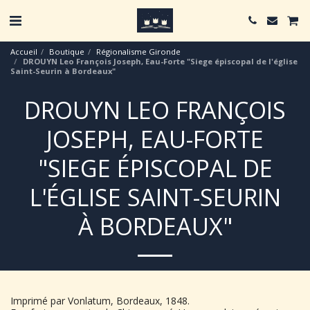
Accueil
Boutique
Régionalisme Gironde
DROUYN Leo François Joseph, Eau-Forte "Siege épiscopal de l'église
Saint-Seurin à Bordeaux"
DROUYN LEO FRANÇOIS
JOSEPH, EAU-FORTE
"SIEGE ÉPISCOPAL DE
L'ÉGLISE SAINT-SEURIN
À BORDEAUX"
Imprimé par Vonlatum, Bordeaux, 1848.