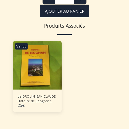
AJOUTER AU PANIER
Produits Associés
Vendu
de DROUIN JEAN CLAUDE
Histoire de Léognan :
25
€
Village des Graves