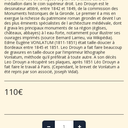
médaillon dans le coin supérieur droit. Leo Drouyn est le
dessinateur attitré, entre 1842 et 1849, de la commission des
Monuments historiques de la Gironde. Le premier il a mis en
exergue la richesse du patrimoine roman girondin et devint l un
des plus éminents spécialistes de l architecture médiévale, dont
il grava les principaux monuments de sa région (églises,
châteaux, abbayes) à l eau-forte, notamment pour illustrer ses
ouvrages imprimés (source Bernard Larrieu, via Wikipédia).
Edme Eugène VONLATUM (1811-1851) était taille-doucier à
Bordeaux entre 1845 et 1851. Leo Drouyn a fait faire beaucoup
de gravures en taille-douce par l'imprimeur lithographe
Vonlatum, méthode qu'il préférait à toute autre. A son décès
Leo Drouyn a récupéré ses plaques, après 1851 Léo Drouyn a
fait faire le travail à Paris. (Cependant, le brevet de Vonlatum a
été repris par son associé, Joseph Vidal).
110
€