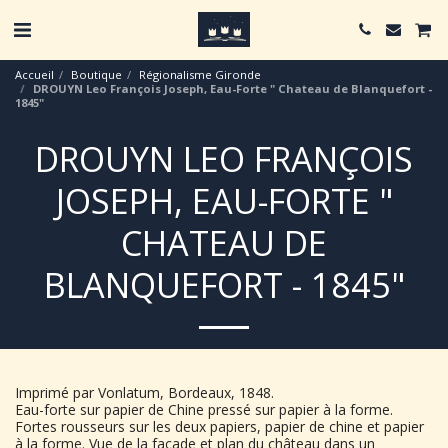
Accueil
Boutique
Régionalisme Gironde
DROUYN Leo François Joseph, Eau-Forte " Chateau de Blanquefort -
1845"
DROUYN LEO FRANÇOIS
JOSEPH, EAU-FORTE "
CHATEAU DE
BLANQUEFORT - 1845"
Imprimé par Vonlatum, Bordeaux, 1848.
Eau-forte sur papier de Chine pressé sur papier à la forme.
Fortes rousseurs sur les deux papiers, papier de chine et papier
à la forme. Vue de la façade et plan du château dans un