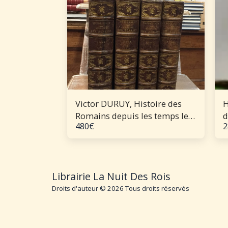
Victor DURUY, Histoire des
H
Romains depuis les temps les
d
480
€
2
plus reculés jusqu'à l'invasion
v
des barbares - 7 tomes –
complet.
Librairie La Nuit Des Rois
Droits d'auteur © 2026 Tous droits réservés