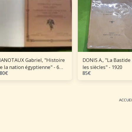
ANOTAUX Gabriel, "Histoire
DONIS A., "La Bastide 
e la nation égyptienne" - 6
les siècles" - 1920
80
€
85
€
olumes
ACCUE