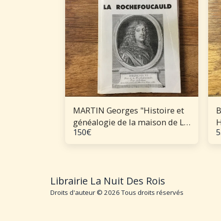
MARTIN Georges "Histoire et
B
généalogie de la maison de La
H
150
€
5
Rochefoucauld"
M
o
g
Librairie La Nuit Des Rois
Droits d'auteur © 2026 Tous droits réservés