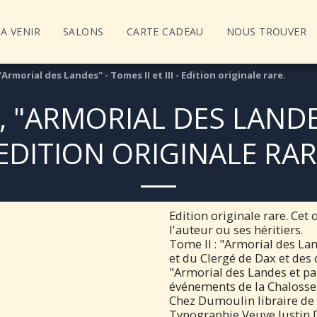
A VENIR
SALONS
CARTE CADEAU
NOUS TROUVER
rmorial des Landes" - Tomes II et III - Edition originale rare.
"ARMORIAL DES LANDES" 
 EDITION ORIGINALE RAR
Edition originale rare. Cet
l'auteur ou ses héritiers.
Tome II : "Armorial des L
et du Clergé de Dax et des 
"Armorial des Landes et par
événements de la Chalosse 
Chez Dumoulin libraire de l
Typographie Veuve Justin D