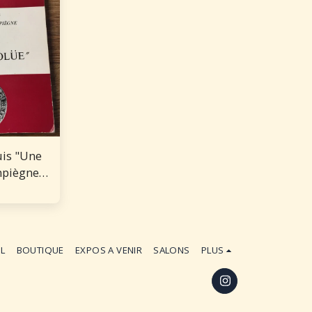
is "Une
mpiègne à
s
gie"
IL
BOUTIQUE
EXPOS A VENIR
SALONS
PLUS