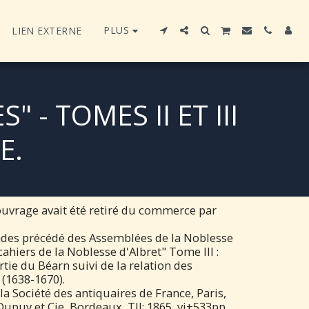
PLUS
LIEN EXTERNE
- TOMES II ET III
E.
 ouvrage avait été retiré du commerce par
andes précédé des Assemblées de la Noblesse
cahiers de la Noblesse d'Albret" Tome III :
tie du Béarn suivi de la relation des
(1638-1670).
a Société des antiquaires de France, Paris,
upuy et Cie, Bordeaux, TII: 1865, vi+533pp.