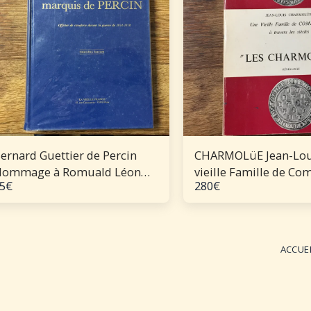
ernard Guettier de Percin
CHARMOLüE Jean-Lou
ommage à Romuald Léon
vieille Famille de Co
5
€
280
€
axime marquis de Percin,
travers les siècles "Le
fficier de cavalerie durant la
Charmolüe - Généalo
uerre de 1914-1918
ACCUE