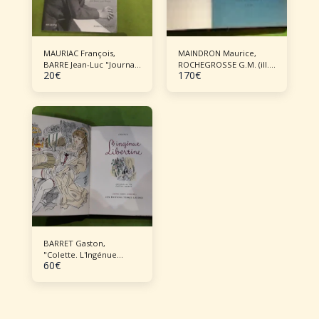
MAURIAC François,
MAINDRON Maurice,
BARRE Jean-Luc "Journal
ROCHEGROSSE G.M. (ill.),
20
€
170
€
- Mémoires politiques"
"Saint-Cendre"
BARRET Gaston,
"Colette. L'Ingénue
60
€
libertine"