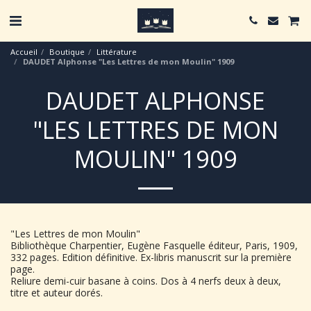
Accueil
Boutique
Littérature
DAUDET Alphonse "Les Lettres de mon Moulin" 1909
DAUDET ALPHONSE
"LES LETTRES DE MON
MOULIN" 1909
"Les Lettres de mon Moulin"
Bibliothèque Charpentier, Eugène Fasquelle éditeur, Paris, 1909,
332 pages. Edition définitive. Ex-libris manuscrit sur la première
page.
Reliure demi-cuir basane à coins. Dos à 4 nerfs deux à deux,
titre et auteur dorés.