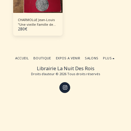
CHARMOLüE Jean-Louis
"Une vieille Famille de
280
€
Compiègne à travers les
siècles "Les Charmolüe -
Généalogie"
ACCUEIL
BOUTIQUE
EXPOS A VENIR
SALONS
PLUS
Librairie La Nuit Des Rois
Droits d'auteur © 2026 Tous droits réservés