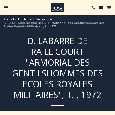
Accueil
Boutique
Genealogie
D. LABARRE de RAILLICOURT "Armorial des Gentilshommes des
Ecoles Royales Militaires", T.I, 1972
D. LABARRE DE
RAILLICOURT
"ARMORIAL DES
GENTILSHOMMES DES
ECOLES ROYALES
MILITAIRES", T.I, 1972