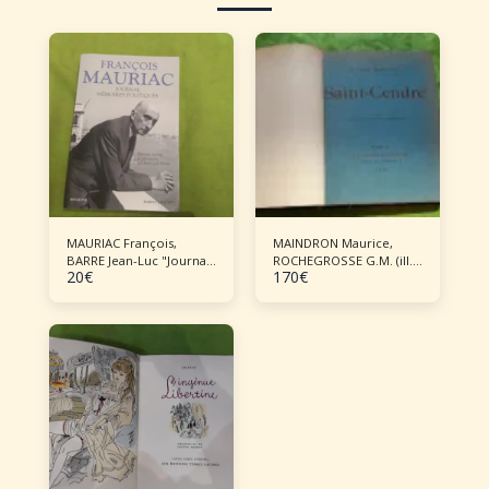
MAURIAC François,
MAINDRON Maurice,
BARRE Jean-Luc "Journal
ROCHEGROSSE G.M. (ill.),
20
€
170
€
- Mémoires politiques"
"Saint-Cendre"