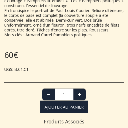
d’ouvrage « Pamphlets littéraires » . Les « Pamphlets politiques »
constituent l’essentiel de l’ouvrage.
En frontispice le portrait de Paul-Louis Courier. Reliure ultérieure,
le corps de base est complet (la couverture souple a été
conservée, elle est abimée. Demi-cuir vert. Dos brûlé
uniformément, orné d’un fleuron, trois nerfs encadrés de filets
dorés, titre doré. Tâches d’encre sur les plats. Rousseurs.
Mots clés : Armand Carrel Pamphlets politiques
60
€
UGS:
B.C1.C1
AJOUTER AU PANIER
Produits Associés