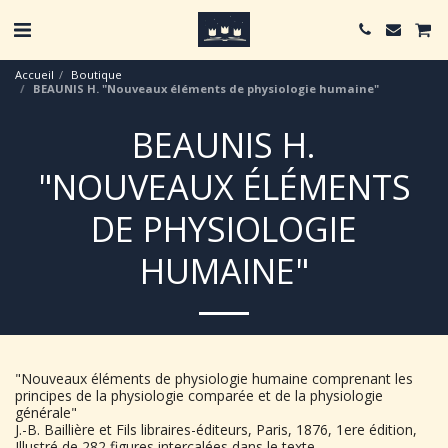
Accueil
Boutique
BEAUNIS H. "Nouveaux éléments de physiologie humaine"
BEAUNIS H.
"NOUVEAUX ÉLÉMENTS
DE PHYSIOLOGIE
HUMAINE"
"Nouveaux éléments de physiologie humaine comprenant les
principes de la physiologie comparée et de la physiologie
générale"
J.-B. Baillière et Fils libraires-éditeurs, Paris, 1876, 1ere édition,
Illustré de 282 figures intercalées dans le texte.