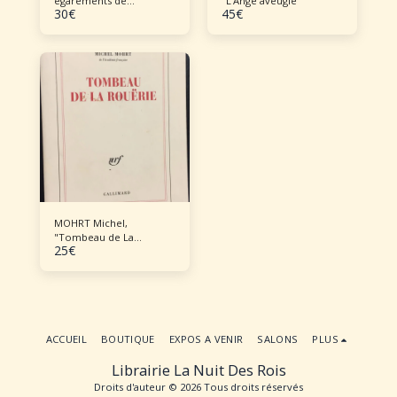
égarements de
"L'Ange aveugle"
30
€
45
€
monsieur René"
MOHRT Michel,
"Tombeau de La
25
€
Rouërie"
ACCUEIL
BOUTIQUE
EXPOS A VENIR
SALONS
PLUS
Librairie La Nuit Des Rois
Droits d'auteur © 2026 Tous droits réservés