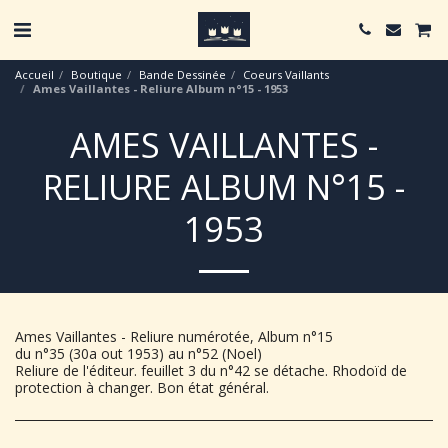
Accueil
Boutique
Bande Dessinée
Coeurs Vaillants
Ames Vaillantes - Reliure Album n°15 - 1953
AMES VAILLANTES -
RELIURE ALBUM N°15 -
1953
Ames Vaillantes - Reliure numérotée, Album n°15
du n°35 (30a out 1953) au n°52 (Noel)
Reliure de l'éditeur. feuillet 3 du n°42 se détache. Rhodoïd de
protection à changer. Bon état général.